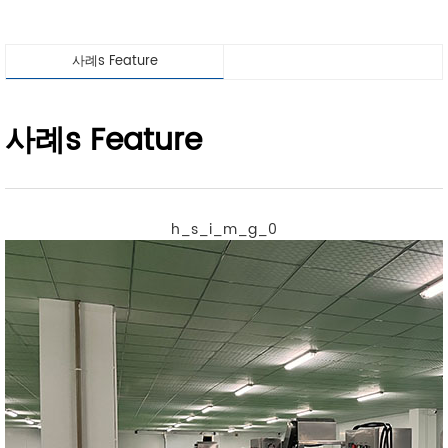
사례s Feature
사례s Feature
h_s_i_m_g_0