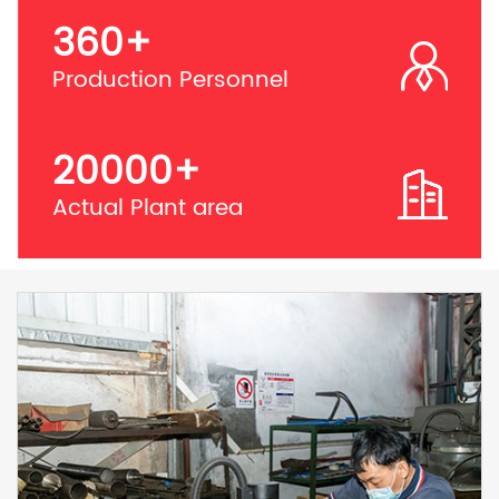
360
+
Production Personnel
20000
+
Actual Plant area