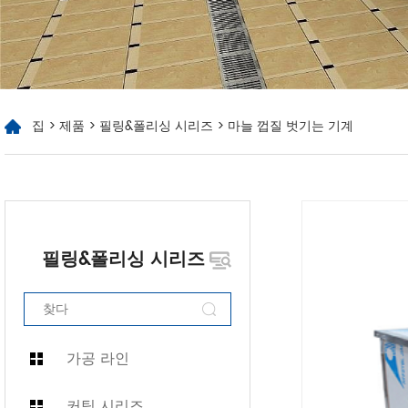
집
>
제품
>
필링&폴리싱 시리즈
> 마늘 껍질 벗기는 기계
필링&폴리싱 시리즈
가공 라인
커팅 시리즈