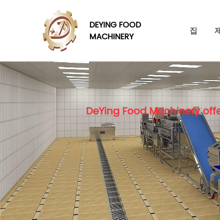
DEYING FOOD
집
MACHINERY
DeYing Food Machinery offe