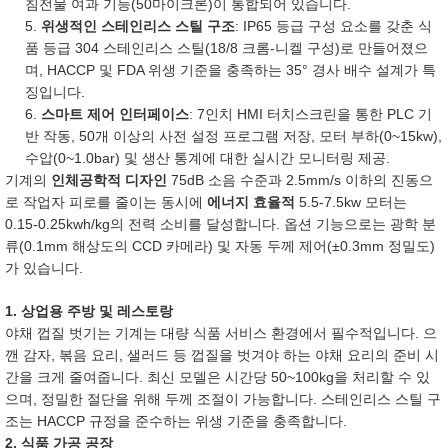
침전물 여과 기능(50마이크론)이 통합되어 있습니다.
5.
위생적인 스테인리스 스틸 구조
: IP65 등급 구성 요소를 갖춘 식
품 등급 304 스테인리스 스틸(18/8 크롬-니켈 구성)로 만들어졌으
며, HACCP 및 FDA 위생 기준을 충족하는 35° 경사 배수 설계가 특
징입니다.
6.
스마트 제어 인터페이스
: 7인치 HMI 터치스크린을 통한 PLC 기
반 작동, 50개 이상의 사전 설정 프로그램 저장, 모터 부하(0~15kw),
수압(0~1.0bar) 및 생산 통계에 대한 실시간 모니터링 제공.
기계의
인체공학적 디자인
75dB 소음 수준과 2.5mm/s 이하의 진동으
로 작업자 피로를 줄이는 동시에
에너지 효율적
5.5-7.5kw 모터는
0.15-0.25kwh/kg의 전력 소비를 달성합니다. 옵션 기능으로는 광학 분
류(0.1mm 해상도의 CCD 카메라) 및 자동 두께 제어(±0.3mm 정밀도)
가 있습니다.
1. 상업용 주방 및 레스토랑
야채 껍질 벗기는 기계는 대량 식품 서비스 환경에서 필수적입니다. 으
깬 감자, 볶음 요리, 샐러드 등 껍질을 벗겨야 하는 야채 요리의 준비 시
간을 크게 줄여줍니다. 최신 모델은 시간당 50~100kg을 처리할 수 있
으며, 정밀한 절단을 위해 두께 조절이 가능합니다. 스테인리스 스틸 구
조는 HACCP 규정을 준수하는 위생 기준을 충족합니다.
2. 식품 가공 공장