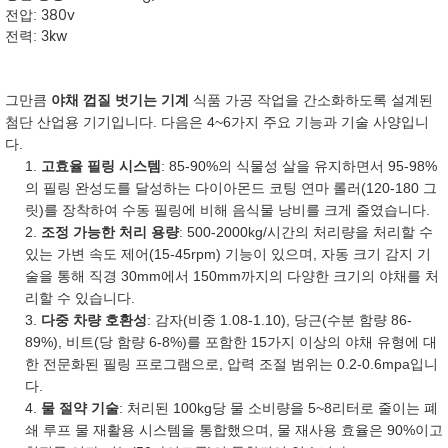
전압: 380v
전력: 3kw
그만큼
야채 껍질 벗기는 기계
식품 가공 작업을 간소화하도록 설계된
첨단 산업용 기기입니다. 다음은 4~6가지 주요 기능과 기술 사양입니
다.
1.
고효율 필링 시스템
: 85-90%의 식물성 살을 유지하면서 95-98%
의 필링 완성도를 달성하는 다이아몬드 코팅 연마 롤러(120-180 그
릿)를 장착하여 수동 필링에 비해 음식물 낭비를 크게 줄였습니다.
2.
조정 가능한 처리 용량
: 500-2000kg/시간의 처리량을 처리할 수
있는 가변 속도 제어(15-45rpm) 기능이 있으며, 자동 크기 감지 기
술을 통해 직경 30mm에서 150mm까지의 다양한 크기의 야채를 처
리할 수 있습니다.
3.
다중 차량 호환성
: 감자(비중 1.08-1.10), 당근(수분 함량 86-
89%), 비트(당 함량 6-8%)를 포함한 15가지 이상의 야채 유형에 대
한 전문화된 필링 프로그램으로, 압력 조절 범위는 0.2-0.6mpa입니
다.
4.
물 절약 기술
: 처리된 100kg당 물 소비량을 5~8리터로 줄이는 폐
쇄 루프 물 재활용 시스템을 통합했으며, 물 재사용 효율은 90%이고