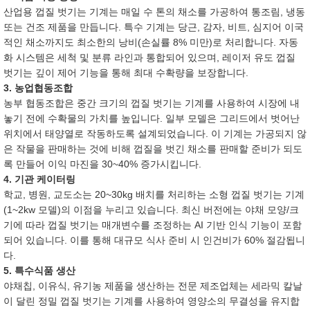
산업용 껍질 벗기는 기계는 매일 수 톤의 채소를 가공하여 통조림, 냉동
또는 건조 제품을 만듭니다. 특수 기계는 당근, 감자, 비트, 심지어 이국
적인 채소까지도 최소한의 낭비(손실률 8% 미만)로 처리합니다. 자동
화 시스템은 세척 및 분류 라인과 통합되어 있으며, 레이저 유도 껍질
벗기는 깊이 제어 기능을 통해 최대 수확량을 보장합니다.
3. 농업협동조합
농부 협동조합은 중간 크기의 껍질 벗기는 기계를 사용하여 시장에 내
놓기 전에 수확물의 가치를 높입니다. 일부 모델은 그리드에서 벗어난
위치에서 태양열로 작동하도록 설계되었습니다. 이 기계는 가공되지 않
은 작물을 판매하는 것에 비해 껍질을 벗긴 채소를 판매할 준비가 되도
록 만들어 이익 마진을 30~40% 증가시킵니다.
4. 기관 케이터링
학교, 병원, 교도소는 20~30kg 배치를 처리하는 소형 껍질 벗기는 기계
(1~2kw 모델)의 이점을 누리고 있습니다. 최신 버전에는 야채 모양/크
기에 따라 껍질 벗기는 매개변수를 조정하는 AI 기반 인식 기능이 포함
되어 있습니다. 이를 통해 대규모 식사 준비 시 인건비가 60% 절감됩니
다.
5. 특수식품 생산
야채칩, 이유식, 유기농 제품을 생산하는 전문 제조업체는 세라믹 칼날
이 달린 정밀 껍질 벗기는 기계를 사용하여 영양소의 무결성을 유지합