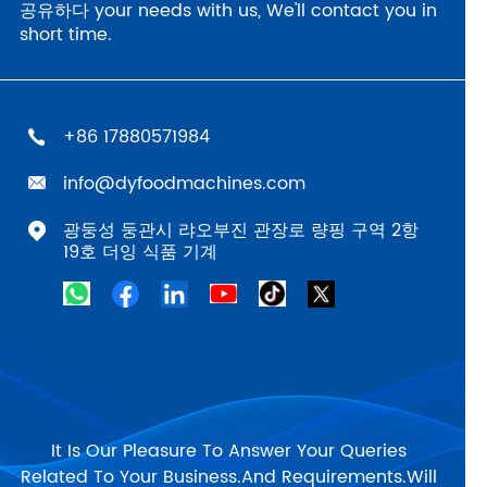
공유하다 your needs with us, We'll contact you in
short time.
‪+86 17880571984
info@dyfoodmachines.com
광둥성 둥관시 랴오부진 관장로 량핑 구역 2항
19호 더잉 식품 기계
It Is Our Pleasure To Answer Your Queries
Related To Your Business.And Requirements.Will