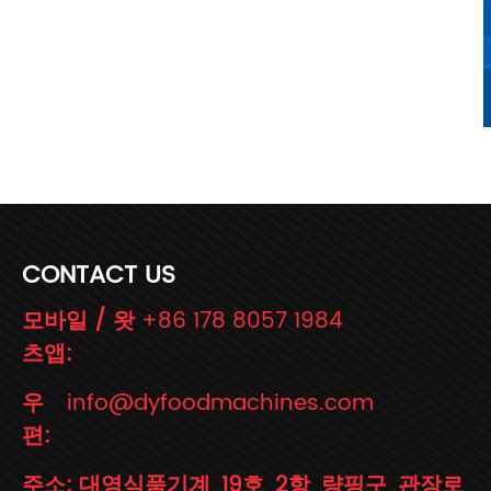
CONTACT US
모바일 / 왓
+86 178 8057 1984
츠앱:
우
info@dyfoodmachines.com
편:
주소: 대영식품기계, 19호, 2항, 량핑구, 관장로,