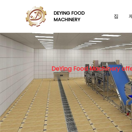
DEYING FOOD
집
MACHINERY
DeYing Food Machinery offe