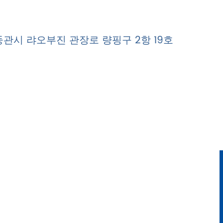
둥성 둥관시 랴오부진 관장로 량핑구 2항 19호